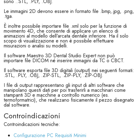
sono ..STL, .PLY, .OBJ.
Le immagini 2D devono essere in formato file .bmp,.jpg, .png,
.tga.
È inoltre possibile importare file .xml solo per la funzione di
movimento 4D, che consente di applicare un elenco di
animazioni al modello dell'arcata dentale inferiore. Ha il solo
scopo di visualizzazione e non è possibile effettuare
misurazioni o analisi su modelli.
Il software Maestro 3D Dental Studio Expert non può
importare file DICOM né inserire immagini da TC o CBCT.
Il software esporta file 3D digitali (output) nei seguenti formati:
.STL, .PLY, .OBJ, .ZIP-STL, .ZIP-PLY, .ZIP-OBJ.
I file di output rappresentano gli input di altri software che
manipolano questi dati per poi trasferirli a macchinari come
stampanti 3D e macchine a controllo numerico (es.
termoformatrici), che realizzano fisicamente il pezzo disegnato
dal software.
Controindicazioni
Controindicazioni tecniche:
Configurazione PC Requisiti Minimi