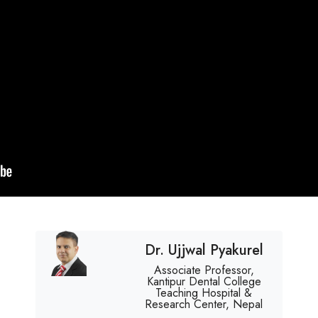
Dr. Ujjwal Pyakurel
Associate Professor,
Kantipur Dental College
Teaching Hospital &
Research Center, Nepal