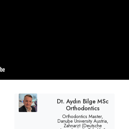
Dt. Aydın Bilge MSc
Orthodontics
Orthodontics Master,
Danube University Austria,
Zahnarzt (Deutsche