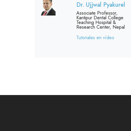
Dr. Ujjwal Pyakurel
Associate Professor,
Kantipur Dental College
Teaching Hospital &
Research Center, Nepal
Tutoriales en vídeo