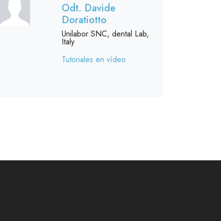
Odt. Davide
Doratiotto
Unilabor SNC, dental Lab,
Italy
Tutoriales en vídeo