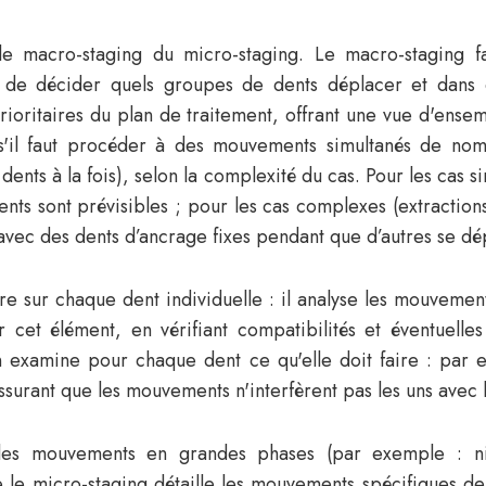
le macro-staging du micro-staging. Le macro-staging f
 de décider quels groupes de dents déplacer et dans q
ritaires du plan de traitement, offrant une vue d'ense
s'il faut procéder à des mouvements simultanés de no
nts à la fois), selon la complexité du cas. Pour les cas si
 sont prévisibles ; pour les cas complexes (extractions, d
avec des dents d’ancrage fixes pendant que d’autres se dé
e sur chaque dent individuelle : il analyse les mouvemen
ur cet élément, en vérifiant compatibilités et éventuell
examine pour chaque dent ce qu'elle doit faire : par ex
'assurant que les mouvements n'interfèrent pas les uns avec 
es mouvements en grandes phases (par exemple : niv
que le micro-staging détaille les mouvements spécifiques 