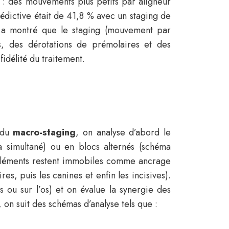
é : des mouvements plus petits par aligneur
rédictive était de 41,8 % avec un staging de
se a montré que le staging (mouvement par
es, des dérotations de prémolaires et des
idélité du traitement.
s du
macro-staging
, on analyse d’abord le
a simultané) ou en blocs alternés (schéma
s éléments restent immobiles comme ancrage
s, puis les canines et enfin les incisives).
 ou sur l’os) et on évalue la synergie des
on suit des schémas d’analyse tels que :