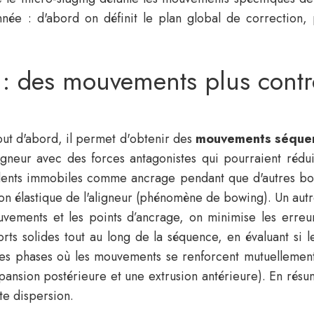
onnée : d'abord on définit le plan global de correction
: des mouvements plus contrô
out d'abord, il permet d'obtenir des
mouvements séquent
aligneur avec des forces antagonistes qui pourraient rédu
ents immobiles comme ancrage pendant que d'autres bouge
on élastique de l'aligneur (phénomène de bowing). Un aut
uvements et les points d’ancrage, on minimise les erreu
ts solides tout au long de la séquence, en évaluant si
es phases où les mouvements se renforcent mutuellement 
pansion postérieure et une extrusion antérieure). En résu
te dispersion.