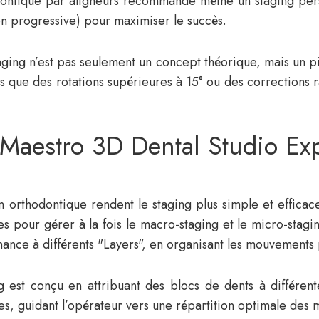
dontique par aligneurs recommande même un staging per
on progressive) pour maximiser le succès.
taging n’est pas seulement un concept théorique, mais un pil
 que des rotations supérieures à 15° ou des corrections ra
 Maestro 3D Dental Studio Ex
 orthodontique rendent le staging plus simple et efficace
s pour gérer à la fois le macro-staging et le micro-stag
enance à différents "Layers", en organisant les mouvements
est conçu en attribuant des blocs de dents à différent
ces, guidant l’opérateur vers une répartition optimale des