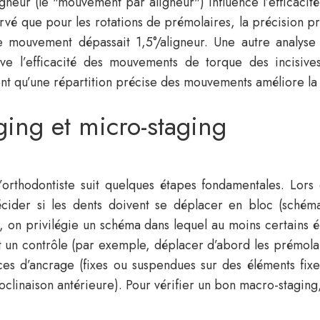
gneur (le "mouvement par aligneur") influence l’efficacit
rvé que pour les rotations de prémolaires, la précision p
le mouvement dépassait 1,5°/aligneur. Une autre analy
tive l’efficacité des mouvements de torque des incisiv
nt qu’une répartition précise des mouvements améliore la f
ing et micro-staging
l’orthodontiste suit quelques étapes fondamentales. Lor
écider si les dents doivent se déplacer en bloc (schém
es, on privilégie un schéma dans lequel au moins certain
un contrôle (par exemple, déplacer d’abord les prémolaire
ces d’ancrage (fixes ou suspendues sur des éléments fixes
inaison antérieure). Pour vérifier un bon macro-staging, 