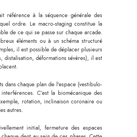
ait référence à la séquence générale des
uel ordre. Le macro-staging constitue la
mble de ce qui se passe sur chaque arcade.
mbreux éléments ou à un schéma structuré
mples, il est possible de déplacer plusieurs
istalisation, déformations sévères), il est
placent.
ts dans chaque plan de l'espace (vestibulo-
es interférences. C’est la biomécanique des
emple, rotation, inclinaison coronaire ou
les autres.
ellement initial, fermeture des espaces
de chaque dent au sein de ces phases. Cette